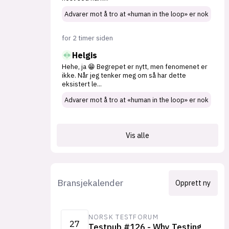
Advarer mot å tro at «human in the loop» er nok
for 2 timer siden
Helgis
Hehe, ja 😁 Begrepet er nytt, men fenomenet er
ikke. Når jeg tenker meg om så har dette
eksistert le
...
Advarer mot å tro at «human in the loop» er nok
Vis alle
Bransjekalender
Opprett ny
NORSK TESTFORUM
27
Testpub #126 - Why Testing