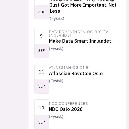
Just Got More Important, Not
Less
AUG
(
Fysisk
)
DATAFORENINGEN OG DIGITAL
9
INNLANDET
Make Data Smart Innlandet
(
Fysisk
)
SEP
ATLASSIAN OG DNB
11
Atlassian RovoCon Oslo
(
Fysisk
)
SEP
NDC CONFERENCES
14
NDC Oslo 2026
(
Fysisk
)
SEP