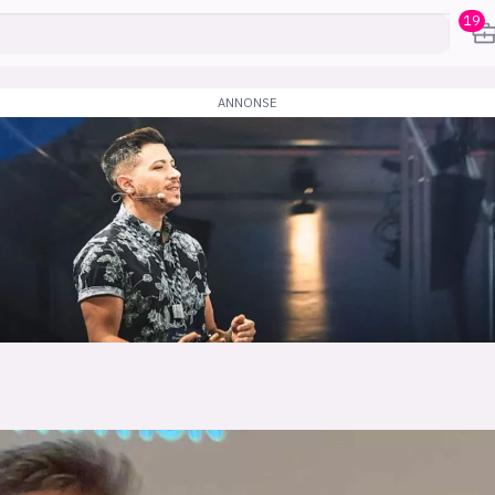
19
karriere
mening
or
frontend
backend
apputvikl
engelighet
ukas koder
inn/ut
h