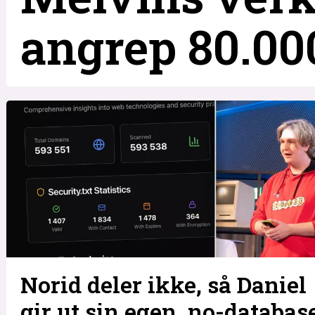
angrep 80.00
Norid deler ikke, så Daniel
gir ut sin egen .no-databas