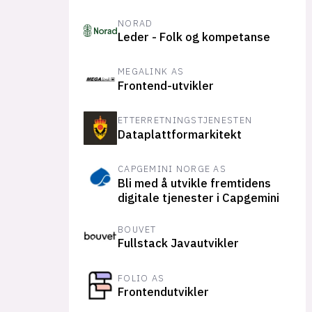
NORAD
Leder - Folk og kompetanse
MEGALINK AS
Frontend-utvikler
ETTERRETNINGSTJENESTEN
Dataplattformarkitekt
CAPGEMINI NORGE AS
Bli med å utvikle fremtidens
digitale tjenester i Capgemini
BOUVET
Fullstack Javautvikler
FOLIO AS
Frontendutvikler