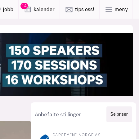
14
jobb
kalender
tips oss!
meny
lys modus
mørk modus
er
nyhetsbrev
kode24-klubben
LinkedIn
ing
Bluesky
Facebook
Anbefalte stillinger
Se priser
obby
annonsepriser
CAPGEMINI NORGE AS
annonseguide