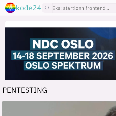
lønn
KI
utdanning
sikkerhet
kont
PENTESTING
devops
IoT
design
tilgj