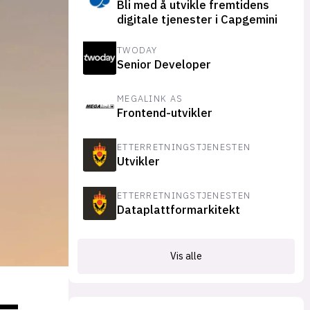
Bli med å utvikle fremtidens
suksesshistorier
digitale tjenester i Capgemini
Bli firmapartner
TWODAY
Senior Developer
MEGALINK AS
Frontend-utvikler
ETTERRETNINGSTJENESTEN
Utvikler
ETTERRETNINGSTJENESTEN
Dataplattformarkitekt
Vis alle
–