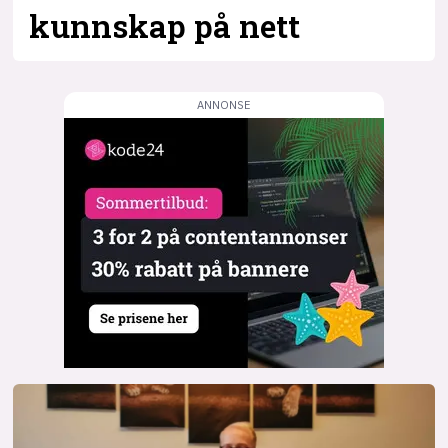
kunnskap på nett
lys modus
mørk modus
nyhetsbrev
kode24-klubben
LinkedIn
Bluesky
Facebook
annonsepriser
annonseguide
suksesshistorier