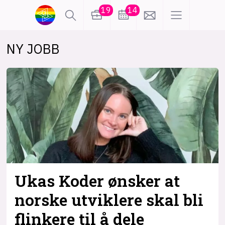
19
14
NY JOBB
lønn
KI
karriere
meninger
utdanning
sikkerhet
kontor
frontend
backend
apputvikling
devops
IoT
design
Ukas Koder ønsker at
tilgjengelighet
ukas koder
inn/ut
norske utviklere skal bli
flinkere til å dele
hobby