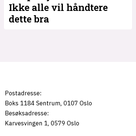
Ikke alle vil håndtere
dette bra
lys modus
mørk modus
Tag:
nyhetsbrev
nordic
kode24-klubben
LinkedIn
infrastructure
Bluesky
conference
Facebook
Postadresse:
Boks 1184
Sentrum,
0107
Oslo
annonsepriser
Besøksadresse:
annonseguide
Karvesvingen 1
,
0579
Oslo
suksesshistorier