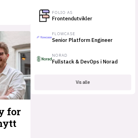
FOLIO AS
Frontendutvikler
FLOWCASE
Senior Platform Engineer
NORAD
Fullstack & DevOps i Norad
Vis alle
y for
nytt