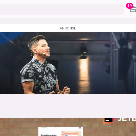
19
karriere
mening
or
frontend
backend
apputvikl
engelighet
ukas koder
inn/ut
h