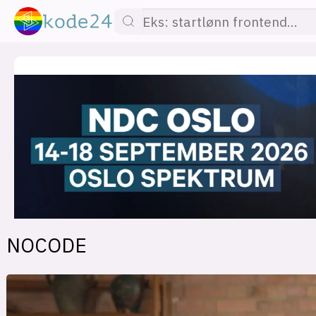
lønn
KI
utdanning
sikkerhet
kont
NOCODE
devops
IoT
design
tilgj