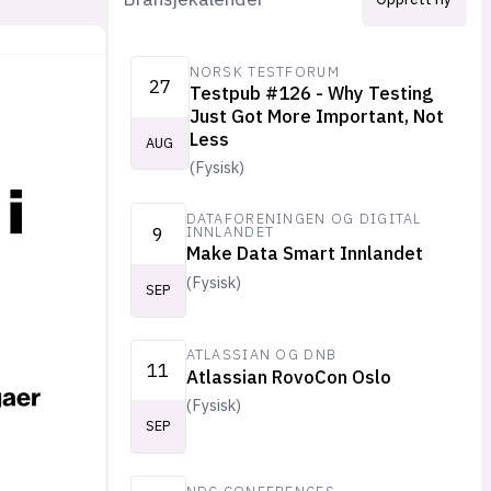
NORSK TESTFORUM
27
Testpub #126 - Why Testing
Just Got More Important, Not
Less
AUG
(
Fysisk
)
DATAFORENINGEN OG DIGITAL
9
INNLANDET
Make Data Smart Innlandet
(
Fysisk
)
SEP
ATLASSIAN OG DNB
11
Atlassian RovoCon Oslo
(
Fysisk
)
SEP