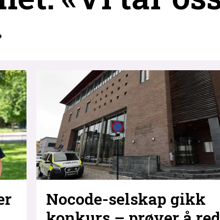
»
Nocode-selskap gikk
er
konkurs – prøver å re