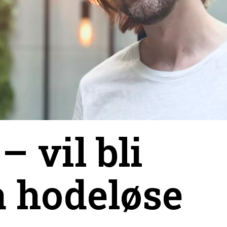
– vil bli
å hodeløse