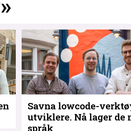
»
Savna lowcode-verktø
en
utviklere. Nå lager de 
språk