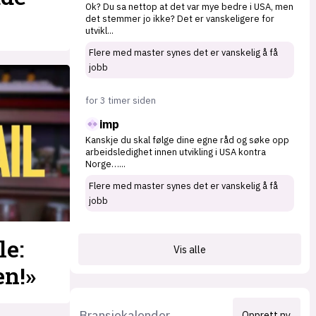
Ok? Du sa nettop at det var mye bedre i USA, men
det stemmer jo ikke? Det er vanskeligere for
utvikl
...
Flere med master synes det er vanskelig å få
jobb
for 3 timer siden
imp
Kanskje du skal følge dine egne råd og søke opp
arbeidsledighet innen utvikling i USA kontra
Norge…
...
Flere med master synes det er vanskelig å få
jobb
le:
Vis alle
en!»
Bransjekalender
Opprett ny