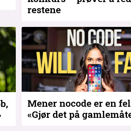
restene
Mener nocode er en fel
b,
«Gjør det på gamlemåt
»