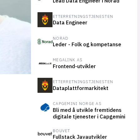
Lead Data Engineer i Norad
ETTERRETNINGSTJENESTEN
Data Engineer
NORAD
Leder - Folk og kompetanse
MEGALINK AS
Frontend-utvikler
ETTERRETNINGSTJENESTEN
Dataplattformarkitekt
CAPGEMINI NORGE AS
Bli med å utvikle fremtidens
digitale tjenester i Capgemini
BOUVET
Fullstack Javautvikler