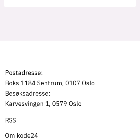
Tag:
lys modus
mørk modus
micro-
frontends
nyhetsbrev
kode24-klubben
LinkedIn
Postadresse:
Bluesky
Boks 1184
Sentrum,
0107
Oslo
Facebook
Besøksadresse:
Karvesvingen 1
,
0579
Oslo
annonsepriser
RSS
annonseguide
suksesshistorier
Om kode24