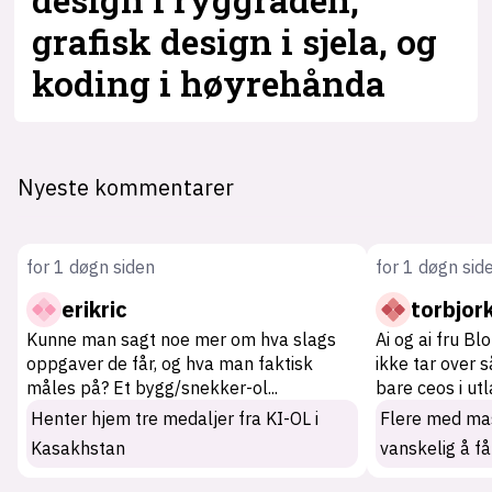
grafisk design i sjela, og
koding i høyrehånda
Nyeste kommentarer
for 1 døgn siden
for 1 døgn sid
erikric
torbjor
Kunne man sagt noe mer om hva slags
Ai og ai fru Bl
oppgaver de får, og hva man faktisk
ikke tar over 
måles på? Et bygg/snekker-ol
...
bare ceos i ut
Henter hjem tre medaljer fra KI-OL i
Flere med mas
Kasakhstan
vanskelig å få