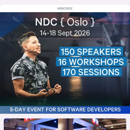
lys modus
mørk modus
nyhetsbrev
kode24-klubben
LinkedIn
Bluesky
Facebook
annonsepriser
annonseguide
suksesshistorier