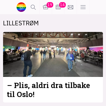
19
14
LILLESTRØM
lønn
KI
karriere
meninger
utdanning
sikkerhet
kontor
frontend
backend
apputvikling
devops
IoT
design
– Plis, aldri dra tilbake
tilgjengelighet
ukas koder
inn/ut
til Oslo!
hobby