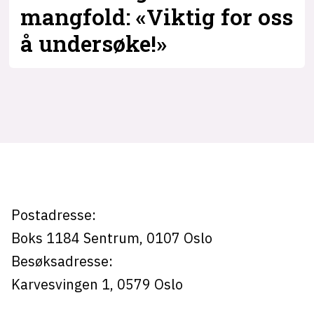
mangfold: «Viktig for oss
å undersøke!»
lys modus
mørk modus
Tag:
nyhetsbrev
likestillings-
kode24-klubben
LinkedIn
og
Bluesky
diskrimineringsombudet
Facebook
Postadresse:
Boks 1184
Sentrum,
0107
Oslo
annonsepriser
Besøksadresse:
annonseguide
Karvesvingen 1
,
0579
Oslo
suksesshistorier