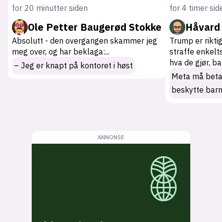
for 20 minutter siden
for 4 timer sid
Ole Petter Baugerød Stokke
Håvard
Absolutt - den overgangen skammer jeg
Trump er rikti
meg over, og har beklaga:
...
straffe enkelts
hva de gjør, b
– Jeg er knapt på kontoret i høst
Meta må betal
beskytte bar