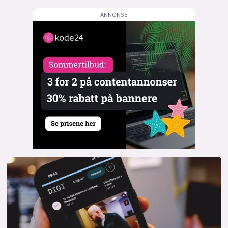
lys modus
mørk modus
nyhetsbrev
kode24-klubben
LinkedIn
Bluesky
Facebook
annonsepriser
annonseguide
suksesshistorier