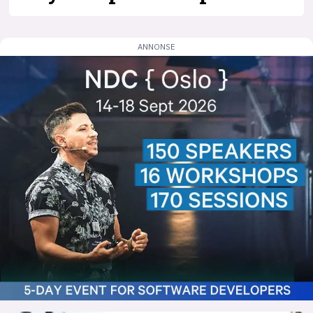
lys modus
mørk modus
nyhetsbrev
kode24-klubben
LinkedIn
Bluesky
Facebook
annonsepriser
annonseguide
suksesshistorier