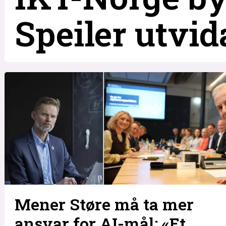
Speiler utvi
Mener Støre må ta mer
ansvar for AI-mål: «Et