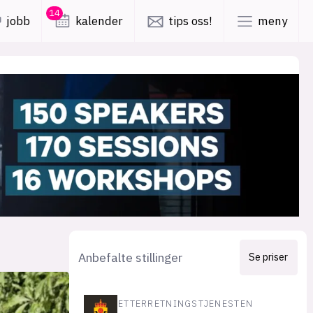
14
jobb
kalender
tips oss!
meny
lys modus
mørk modus
er
nyhetsbrev
kode24-klubben
LinkedIn
ing
Bluesky
Facebook
Anbefalte stillinger
Se priser
obby
annonsepriser
ETTERRETNINGSTJENESTEN
annonseguide