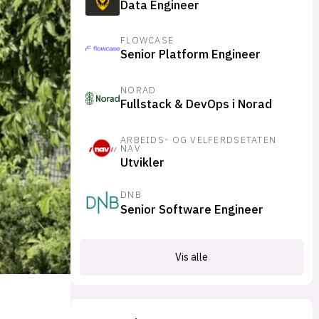
Data Engineer
suksesshistorier
Bli firmapartner
FLOWCASE
Senior Platform Engineer
NORAD
Fullstack & DevOps i Norad
ARBEIDS- OG VELFERDSETATEN
NAV
Utvikler
DNB
Senior Software Engineer
Vis alle