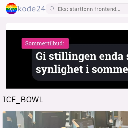
lønn
KI
utdanning
sikkerhet
kont
ICE_BOWL
devops
IoT
design
tilgj