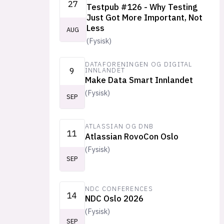
27
Testpub #126 - Why Testing
Just Got More Important, Not
Less
AUG
(
Fysisk
)
DATAFORENINGEN OG DIGITAL
9
INNLANDET
Make Data Smart Innlandet
(
Fysisk
)
SEP
ATLASSIAN OG DNB
11
Atlassian RovoCon Oslo
(
Fysisk
)
SEP
NDC CONFERENCES
14
NDC Oslo 2026
(
Fysisk
)
SEP