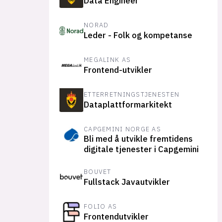
Data Engineer
NORAD
Leder - Folk og kompetanse
MEGALINK AS
Frontend-utvikler
ETTERRETNINGSTJENESTEN
Dataplattformarkitekt
CAPGEMINI NORGE AS
Bli med å utvikle fremtidens
digitale tjenester i Capgemini
BOUVET
Fullstack Javautvikler
FOLIO AS
Frontendutvikler