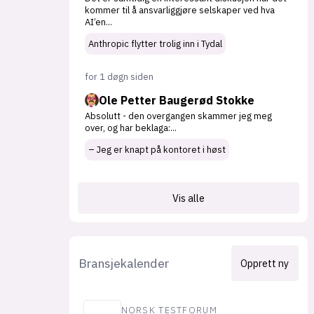
kommer til å ansvarliggjøre selskaper ved hva
AI’en
...
Anthropic flytter trolig inn i Tydal
for 1 døgn siden
Ole Petter Baugerød Stokke
Absolutt - den overgangen skammer jeg meg
over, og har beklaga:
...
– Jeg er knapt på kontoret i høst
Vis alle
Bransjekalender
Opprett ny
NORSK TESTFORUM