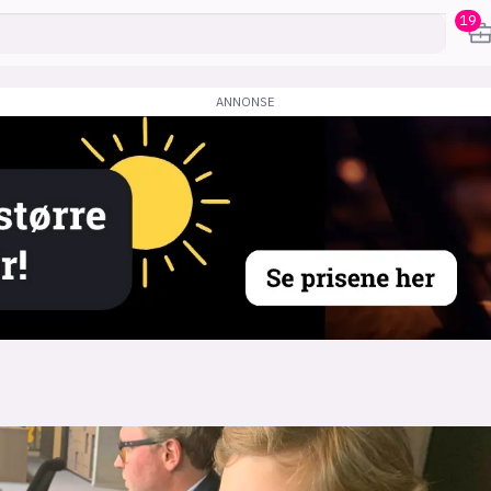
19
karriere
mening
or
frontend
backend
apputvikl
engelighet
ukas koder
inn/ut
h