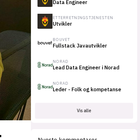
Data Engineer
suksesshistorier
Bli firmapartner
ETTERRETNINGSTJENESTEN
Utvikler
BOUVET
Fullstack Javautvikler
NORAD
Lead Data Engineer i Norad
NORAD
Leder - Folk og kompetanse
Vis alle
t
Nyeste kommentarer