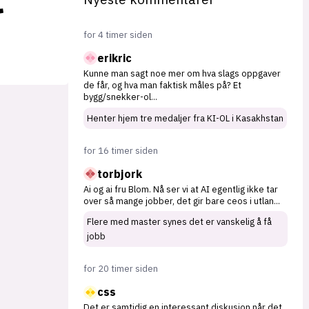
for 4 timer siden
erikric
Kunne man sagt noe mer om hva slags oppgaver
de får, og hva man faktisk måles på? Et
bygg/snekker-ol
...
Henter hjem tre medaljer fra KI-OL i Kasakhstan
for 16 timer siden
torbjork
Ai og ai fru Blom. Nå ser vi at AI egentlig ikke tar
over så mange jobber, det gir bare ceos i utlan
...
Flere med master synes det er vanskelig å få
jobb
for 20 timer siden
css
Det er samtidig en interessant diskusjon når det