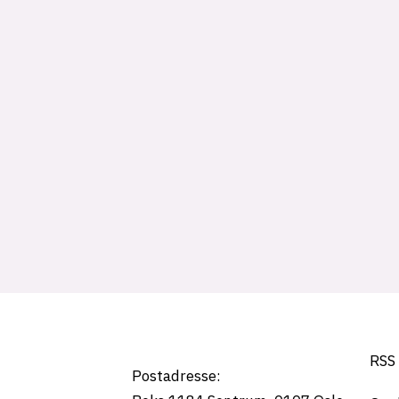
Tag:
ice_bowl
RSS
Postadresse: