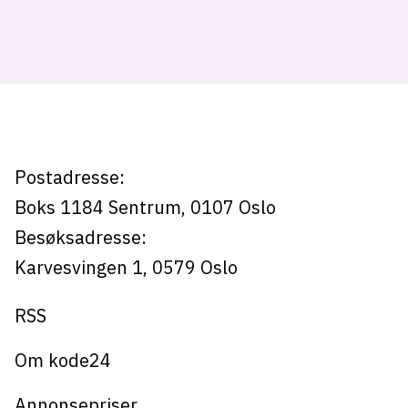
Tag:
lys modus
hytte
mørk modus
nyhetsbrev
kode24-klubben
Postadresse:
LinkedIn
Boks 1184
Sentrum,
0107
Oslo
Bluesky
Besøksadresse:
Facebook
Karvesvingen 1
,
0579
Oslo
RSS
annonsepriser
annonseguide
Om kode24
suksesshistorier
Annonsepriser