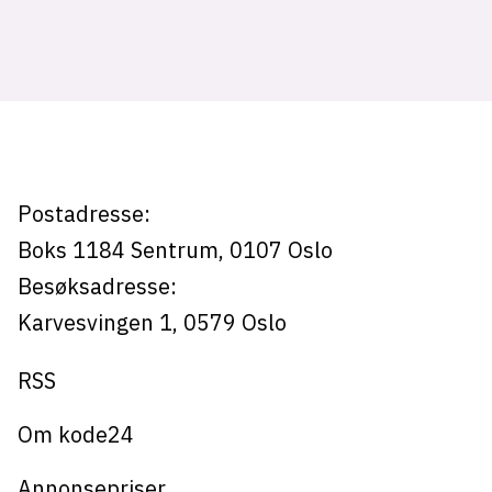
Tag:
lys modus
halvledere
mørk modus
nyhetsbrev
kode24-klubben
Postadresse:
LinkedIn
Boks 1184
Sentrum,
0107
Oslo
Bluesky
Besøksadresse:
Facebook
Karvesvingen 1
,
0579
Oslo
RSS
annonsepriser
annonseguide
Om kode24
suksesshistorier
Annonsepriser