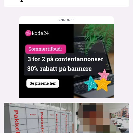
lys modus
mørk modus
nyhetsbrev
kode24-klubben
LinkedIn
Bluesky
Facebook
annonsepriser
annonseguide
suksesshistorier