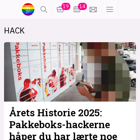
19
14
HACK
lønn
KI
karriere
meninger
utdanning
sikkerhet
kontor
frontend
backend
apputvikling
devops
IoT
design
Årets Historie 2025:
tilgjengelighet
ukas koder
inn/ut
Pakkeboks-hackerne
håper du har lærte noe
hobby