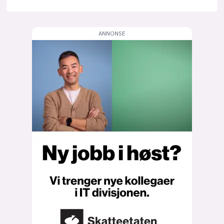
lys modus
mørk modus
nyhetsbrev
kode24-klubben
LinkedIn
Bluesky
Facebook
annonsepriser
annonseguide
suksesshistorier