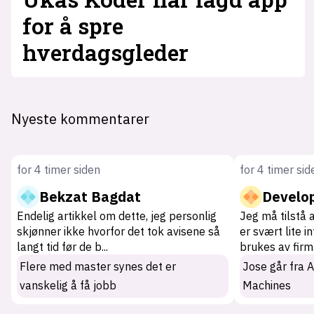
for å spre
hverdagsgleder
Nyeste kommentarer
for 4 timer siden
for 4 timer sid
Bekzat Bagdat
Develo
Endelig artikkel om dette, jeg personlig
Jeg må tilstå 
skjønner ikke hvorfor det tok avisene så
er svært lite i
langt tid før de b
...
brukes av firm
Flere med master synes det er
Jose går fra 
vanskelig å få jobb
Machines