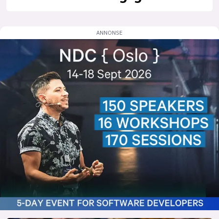
lys modus
mørk modus
nyhetsbrev
kode24-klubben
LinkedIn
Bluesky
Facebook
annonsepriser
annonseguide
suksesshistorier