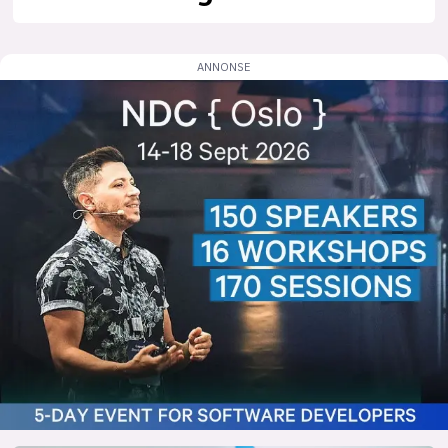
lys modus
mørk modus
nyhetsbrev
kode24-klubben
LinkedIn
Bluesky
Facebook
annonsepriser
annonseguide
suksesshistorier