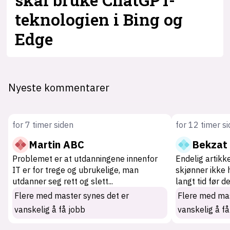
teknologien i Bing og
Edge
Nyeste kommentarer
for 7 timer siden
for 12 timer s
Martin ABC
Bekzat
Problemet er at utdanningene innenfor
Endelig artikk
IT er for trege og ubrukelige, man
skjønner ikke 
utdanner seg rett og slett
...
langt tid før d
Flere med master synes det er
Flere med mas
vanskelig å få jobb
vanskelig å få