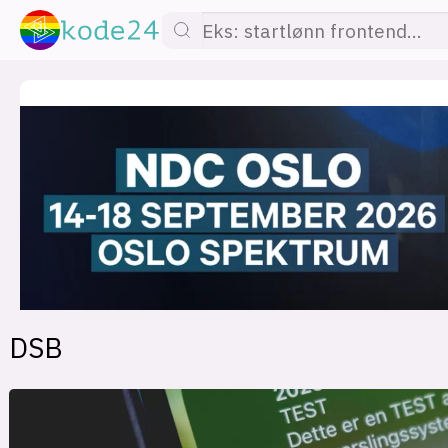
lønn
KI
utdanning
sikkerhet
kont
DSB
devops
IoT
design
tilgj