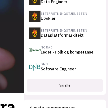
Data Engineer
suksesshistorier
Bli firmapartner
ETTERRETNINGSTJENESTEN
Utvikler
ETTERRETNINGSTJENESTEN
Dataplattformarkitekt
NORAD
Leder - Folk og kompetanse
DNB
Software Engineer
Vis alle
Bra
Nyeste kommentarer