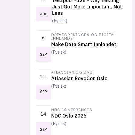
Testpub #126 - Why Testing
Just Got More Important, Not
Less
AUG
(
Fysisk
)
DATAFORENINGEN OG DIGITAL
9
INNLANDET
Make Data Smart Innlandet
(
Fysisk
)
SEP
ATLASSIAN OG DNB
11
Atlassian RovoCon Oslo
(
Fysisk
)
SEP
NDC CONFERENCES
14
NDC Oslo 2026
(
Fysisk
)
SEP