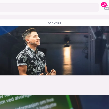
19
karriere
mening
or
frontend
backend
apputvikl
engelighet
ukas koder
inn/ut
h