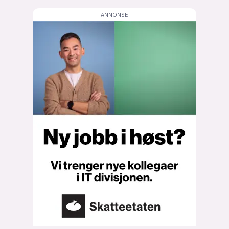
lys modus
mørk modus
nyhetsbrev
kode24-klubben
LinkedIn
Bluesky
Facebook
annonsepriser
annonseguide
suksesshistorier