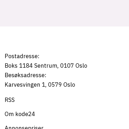
Tag:
lys modus
dark
mørk modus
mode
nyhetsbrev
kode24-klubben
Postadresse:
LinkedIn
Boks 1184
Sentrum,
0107
Oslo
Bluesky
Besøksadresse:
Facebook
Karvesvingen 1
,
0579
Oslo
RSS
annonsepriser
annonseguide
Om kode24
suksesshistorier
Annonsepriser