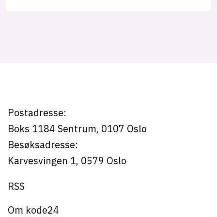
Tag:
lys modus
mørk modus
christian
fredrik
nyhetsbrev
kode24-klubben
eggesbø
LinkedIn
Postadresse:
Bluesky
Boks 1184
Sentrum,
0107
Oslo
Facebook
Besøksadresse:
Karvesvingen 1
,
0579
Oslo
annonsepriser
RSS
annonseguide
suksesshistorier
Om kode24