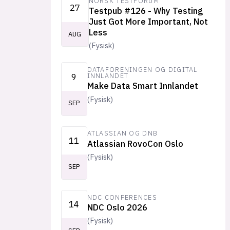
NORSK TESTFORUM
27
Testpub #126 - Why Testing
Just Got More Important, Not
Less
AUG
(
Fysisk
)
DATAFORENINGEN OG DIGITAL
9
INNLANDET
Make Data Smart Innlandet
(
Fysisk
)
SEP
ATLASSIAN OG DNB
11
Atlassian RovoCon Oslo
(
Fysisk
)
SEP
NDC CONFERENCES
14
NDC Oslo 2026
(
Fysisk
)