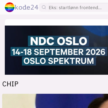
lønn
KI
utdanning
sikkerhet
kont
CHIP
devops
IoT
design
tilgj