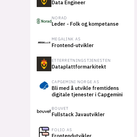
Data Engineer
NORAD
Leder - Folk og kompetanse
MEGALINK AS
Frontend-utvikler
ETTERRETNINGSTJENESTEN
Dataplattformarkitekt
CAPGEMINI NORGE AS
Bli med å utvikle fremtidens
digitale tjenester i Capgemini
BOUVET
Fullstack Javautvikler
FOLIO AS
Frontendutvikler