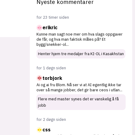
Nyeste kommentarer
for 23 timer siden
erikric
Kunne man sagt noe mer om hva slags oppgaver
de får, og hva man faktisk måles på? Et
bygg/snekker-ol
...
Henter hjem tre medaljer fra KI-OL i Kasakhstan
for 1 døgn siden
torbjork
Ai og ai fru Blom. Nå ser vi at AI egentlig ikke tar
over så mange jobber, det gir bare ceos i utlan
...
Flere med master synes det er vanskelig å få
jobb
for 2 døgn siden
css