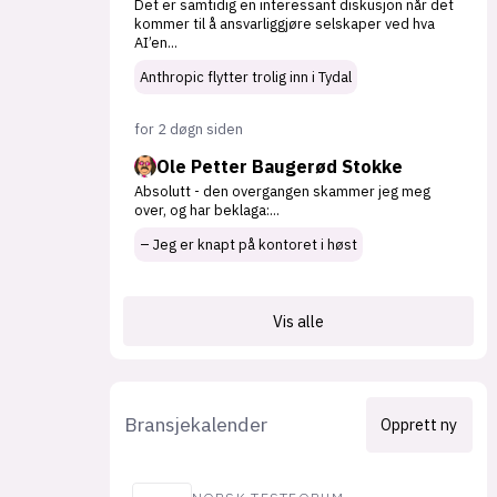
Det er samtidig en interessant diskusjon når det
kommer til å ansvarliggjøre selskaper ved hva
AI’en
...
Anthropic flytter trolig inn i Tydal
for 2 døgn siden
Ole Petter Baugerød Stokke
Absolutt - den overgangen skammer jeg meg
over, og har beklaga:
...
– Jeg er knapt på kontoret i høst
Vis alle
Bransjekalender
Opprett ny