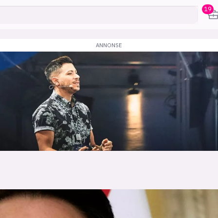
19
karriere
mening
or
frontend
backend
apputvikl
engelighet
ukas koder
inn/ut
h