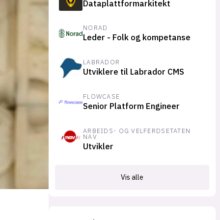
Dataplattformarkitekt
suksesshistorier
Bli firmapartner
NORAD
Leder - Folk og kompetanse
LABRADOR
Utviklere til Labrador CMS
FLOWCASE
Senior Platform Engineer
ARBEIDS- OG VELFERDSETATEN
NAV
Utvikler
Vis alle