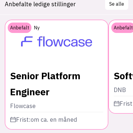
Anbefalte ledige stillinger
Se alle
Anbefalt
Ny
Anbefalt
Senior Platform
Sof
Engineer
DNB
Frist
Flowcase
Frist:
om ca. en måned