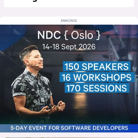
lys modus
mørk modus
nyhetsbrev
kode24-klubben
LinkedIn
Bluesky
Facebook
annonsepriser
annonseguide
suksesshistorier