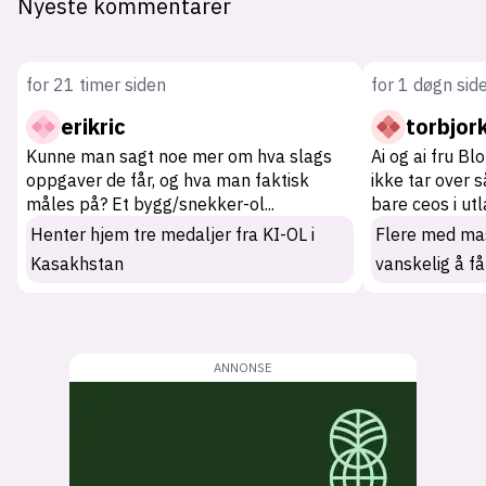
Nyeste kommentarer
for 21 timer siden
for 1 døgn sid
erikric
torbjor
Kunne man sagt noe mer om hva slags
Ai og ai fru Bl
oppgaver de får, og hva man faktisk
ikke tar over 
måles på? Et bygg/snekker-ol
...
bare ceos i ut
Henter hjem tre medaljer fra KI-OL i
Flere med mas
Kasakhstan
vanskelig å få