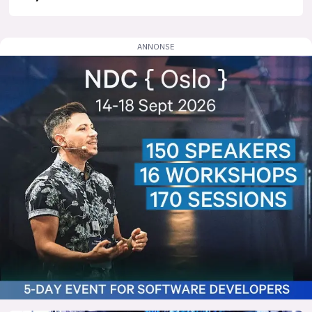
lys modus
mørk modus
nyhetsbrev
kode24-klubben
LinkedIn
Bluesky
Facebook
annonsepriser
annonseguide
suksesshistorier