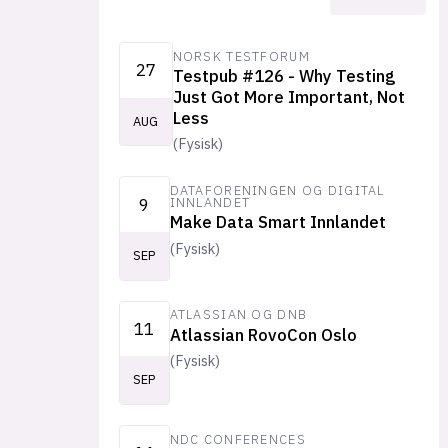
NORSK TESTFORUM
27
Testpub #126 - Why Testing
Just Got More Important, Not
Less
AUG
(
Fysisk
)
DATAFORENINGEN OG DIGITAL
9
INNLANDET
Make Data Smart Innlandet
(
Fysisk
)
SEP
ATLASSIAN OG DNB
11
Atlassian RovoCon Oslo
(
Fysisk
)
SEP
NDC CONFERENCES