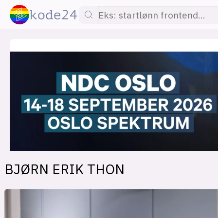
lønn
KI
utdanning
sikkerhet
kont
BJØRN ERIK THON
devops
IoT
design
tilgj