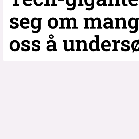
seg om mangf
oss å unders