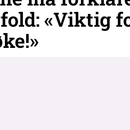
old: «Viktig f
øke!»