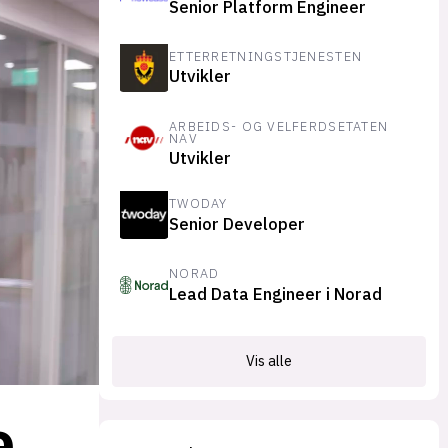
Senior Platform Engineer
suksesshistorier
Bli firmapartner
ETTERRETNINGSTJENESTEN
Utvikler
ARBEIDS- OG VELFERDSETATEN
NAV
Utvikler
TWODAY
Senior Developer
NORAD
Lead Data Engineer i Norad
Vis alle
e