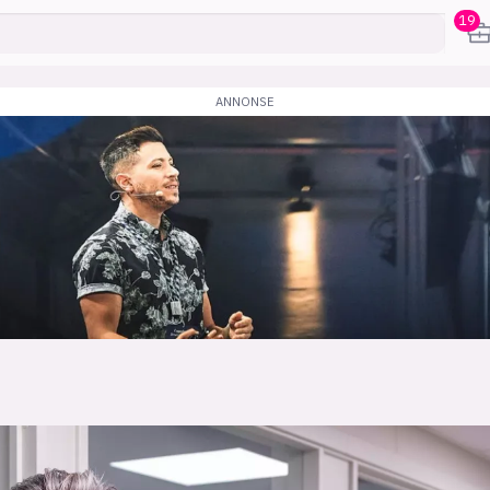
19
karriere
mening
or
frontend
backend
apputvikl
engelighet
ukas koder
inn/ut
h