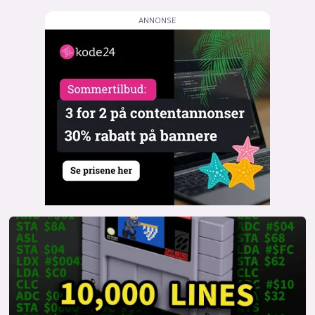
lys modus
mørk modus
nyhetsbrev
kode24-klubben
LinkedIn
Bluesky
Facebook
annonsepriser
annonseguide
suksesshistorier