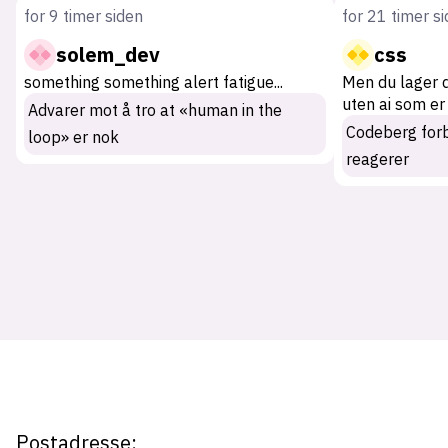
for 9 timer siden
for 21 timer s
solem_dev
css
something something alert fatigue
...
Men du lager 
uten ai som er
Advarer mot å tro at «human in the
Codeberg for
loop» er nok
reagerer
Tag:
assembler
Postadresse: