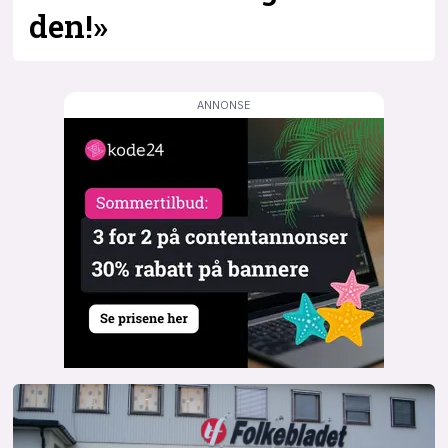
den!»
lys modus
mørk modus
nyhetsbrev
kode24-klubben
LinkedIn
Bluesky
Facebook
annonsepriser
annonseguide
suksesshistorier