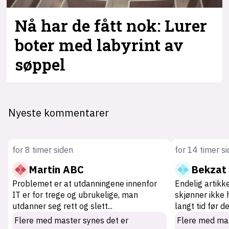
Nå har de fått nok: Lurer
boter med labyrint av
søppel
Nyeste kommentarer
for 8 timer siden
for 14 timer s
Martin ABC
Bekzat
Problemet er at utdanningene innenfor
Endelig artikk
IT er for trege og ubrukelige, man
skjønner ikke 
utdanner seg rett og slett
...
langt tid før d
Flere med master synes det er
Flere med mas