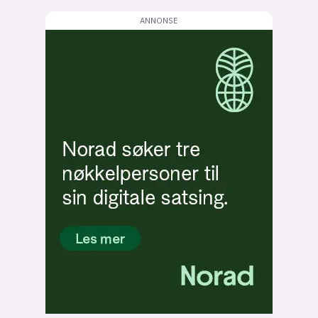
lys modus
mørk modus
nyhetsbrev
kode24-klubben
LinkedIn
Bluesky
Facebook
annonsepriser
annonseguide
suksesshistorier