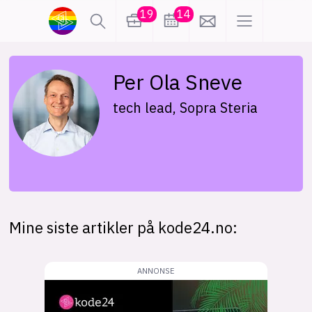
19
14
lønn
KI
Per Ola Sneve
tech lead, Sopra Steria
karriere
meninger
utdanning
sikkerhet
kontor
frontend
backend
apputvikling
Mine siste artikler på kode24.no:
devops
IoT
design
tilgjengelighet
ukas koder
inn/ut
hobby