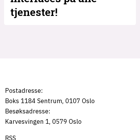
Bli firmapartner
tjenester!
Per
Ola
Sneve
-
Postadresse:
kode24
Boks 1184
Sentrum,
0107
Oslo
Besøksadresse:
Karvesvingen 1
,
0579
Oslo
RSS