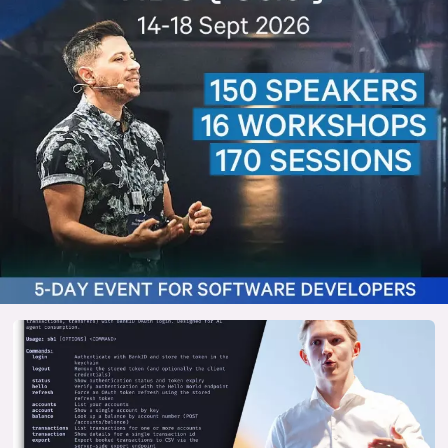
lys modus
mørk modus
nyhetsbrev
kode24-klubben
LinkedIn
Bluesky
Facebook
annonsepriser
annonseguide
suksesshistorier