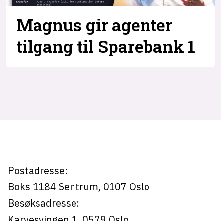
Bli firmapartner
Magnus gir agenter
tilgang til Sparebank 1
Magnus
Rødseth
-
kode24
Postadresse:
Boks 1184
Sentrum,
0107
Oslo
Besøksadresse:
Karvesvingen 1
,
0579
Oslo