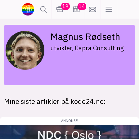
19
14
lønn
KI
Magnus Rødseth
utvikler, Capra Consulting
karriere
meninger
utdanning
sikkerhet
kontor
frontend
backend
apputvikling
Mine siste artikler på kode24.no:
devops
IoT
design
tilgjengelighet
ukas koder
inn/ut
hobby