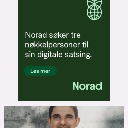
lys modus
mørk modus
nyhetsbrev
kode24-klubben
LinkedIn
Bluesky
Facebook
annonsepriser
annonseguide
suksesshistorier