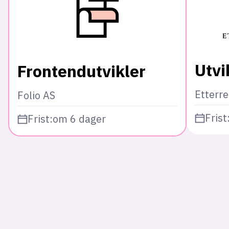
Utvi
Frontendutvikler
Etterr
Folio AS
Frist
Frist:
om 6 dager