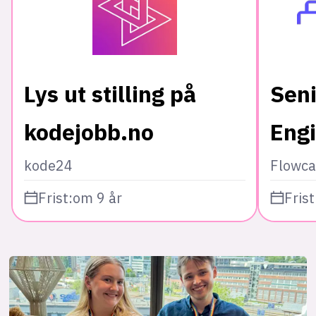
Lys ut stilling på
Seni
kodejobb.no
Eng
kode24
Flowca
Frist:
om 9 år
Frist