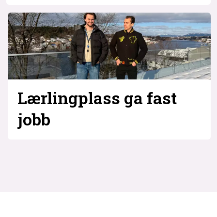
Lærlingplass ga fast
jobb
kode24s
inn/ut
-