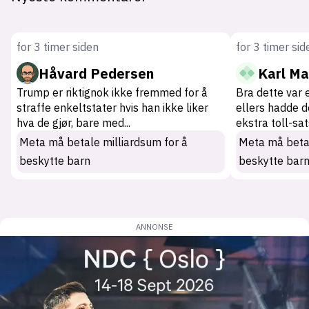
for 3 timer siden
for 3 timer sid
Håvard Pedersen
Karl Ma
Trump er riktignok ikke fremmed for å
Bra dette var
straffe enkeltstater hvis han ikke liker
ellers hadde 
hva de gjør, bare med
...
ekstra toll-sa
Meta må betale milliardsum for å
Meta må betal
beskytte barn
beskytte bar