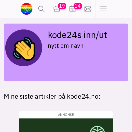
19
14
lønn
KI
kode24s inn/ut
nytt om navn
karriere
meninger
utdanning
sikkerhet
kontor
frontend
backend
apputvikling
Mine siste artikler på kode24.no:
devops
IoT
design
tilgjengelighet
ukas koder
inn/ut
hobby