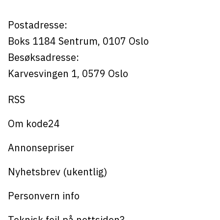
kode24
Postadresse:
Boks 1184
Sentrum,
0107
Oslo
Besøksadresse:
Karvesvingen 1
,
0579
Oslo
RSS
Om kode24
Annonsepriser
Nyhetsbrev (ukentlig)
Personvern info
Teknisk feil på nettsiden?