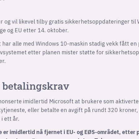
r og vil likevel tilby gratis sikkerhetsoppdateringer ti
ge og EU etter 14. oktober.
 har alle med Windows 10-maskin stadig vekk fått en
ivsystemet etter planen mister støtte for sikkerhetso
er.
r betalingskrav
nserte imidlertid Microsoft at brukere som aktiverte 
ytjeneste, eller betalte en avgift på rundt 320 kroner
i ett år.
 er imidlertid nå fjernet i EU- og EØS-området, etter 