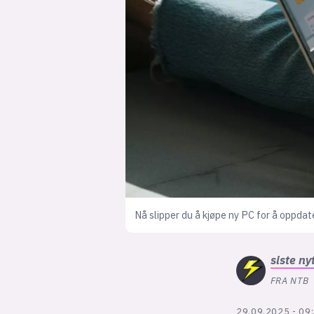
Nå slipper du å kjøpe ny PC for å oppda
siste
ny
FRA NTB
29.09.2025 - 09