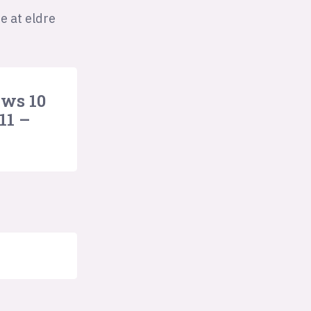
e at eldre
ows 10
11 –