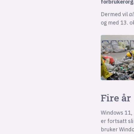
forbrukerorg
Dermed vil
al
og med 13. o
Fire år
Windows 11, e
er fortsatt s
bruker Wind