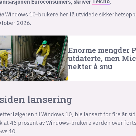
anisasjonen Euroconsumers, skriver
Tek.no
.
le
Windows 10-brukere her få utvidede sikkerhetsoppd
ktober 2026.
Enorme mengder PC
utdaterte, men Mic
nekter å snu
 siden lansering
tterfølgeren til Windows 10, ble lansert for fire år si
lik at 46 prosent av Windows-brukere verden over fort
ows 10.