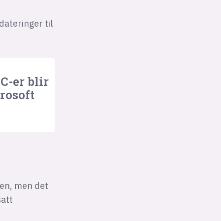
ateringer til
-er blir
rosoft
den, men det
satt