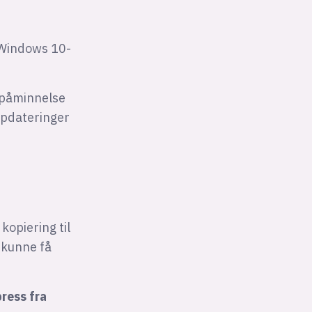
l Windows 10-
 påminnelse
ppdateringer
kopiering til
, kunne få
press fra