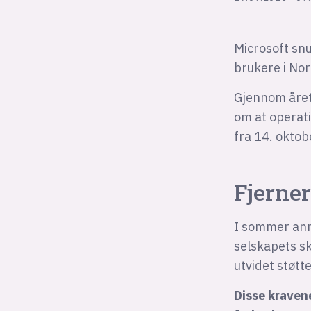
Microsoft snu
brukere i Nor
Gjennom året
om at operat
fra 14. oktob
Fjerne
I sommer anno
selskapets sk
utvidet støtte 
Disse kravene