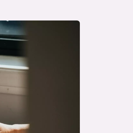
suksesshistorier
Bli firmapartner