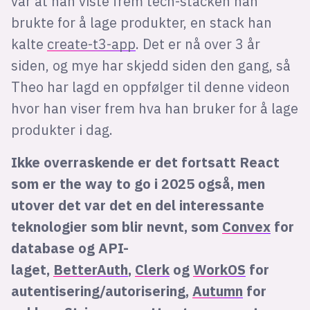
var at han viste frem tech-stacken han
brukte for å lage produkter, en stack han
kalte
create-t3-app
. Det er nå over 3 år
siden, og mye har skjedd siden den gang, så
Theo har lagd en oppfølger til denne videon
hvor han viser frem hva han bruker for å lage
produkter i dag.
Ikke overraskende er det fortsatt React
som er the way to go i 2025 også, men
utover det var det en del interessante
teknologier som blir nevnt, som
Convex
for
database og API-
laget,
BetterAuth
,
Clerk
og
WorkOS
for
autentisering/autorisering,
Autumn
for