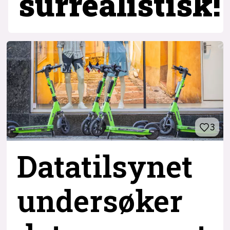
surrealistisk!
3
Datatilsynet
undersøker