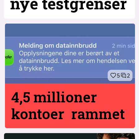
nye testgrenser
5
2
4,5 millioner
kontoer rammet