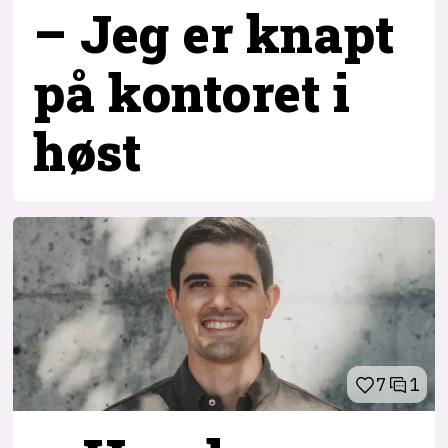
– Jeg er knapt
på kontoret i
høst
7
1