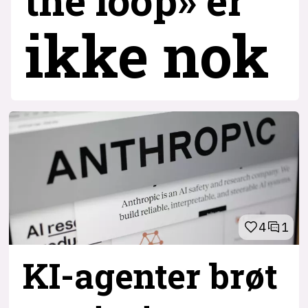
the loop» er
ikke nok
4
1
KI-agenter brøt