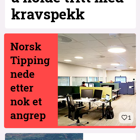
krav­spekk
Norsk
Tipping
nede
etter
nok et
angrep
1