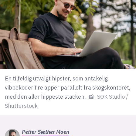
lys modus
mørk modus
nyhetsbrev
kode24-klubben
LinkedIn
Bluesky
En tilfeldig utvalgt hipster, som antakelig
Facebook
vibbekoder fire apper parallelt fra skogskontoret,
med den aller hippeste stacken.
📸: SOK Studio /
Shutterstock
annonsepriser
annonseguide
suksesshistorier
Petter
Sæther Moen