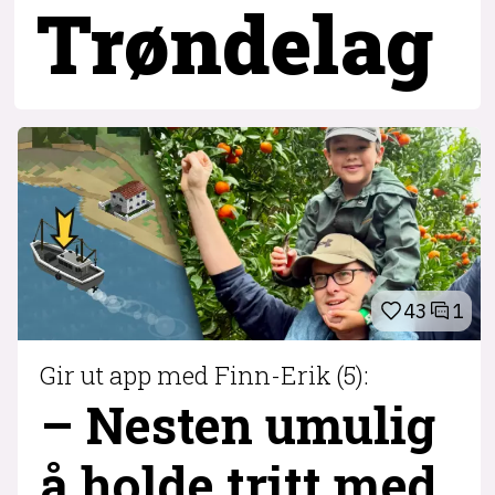
Trøndelag
43
1
Gir ut app med Finn-Erik (5):
– Nesten umulig
å holde tritt med