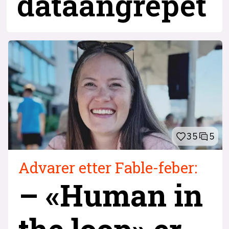
dataangrepet
35
5
Advarer etter Fable-feber:
– «Human in