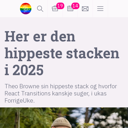
19
14
lønn
KI
Her er den
hippeste stacken
karriere
meninger
i 2025
utdanning
sikkerhet
kontor
frontend
backend
apputvikling
Theo Browne sin hippeste stack og hvorfor
React Transitions kanskje suger, i ukas
devops
IoT
design
ForrigeUke.
tilgjengelighet
ukas koder
inn/ut
hobby