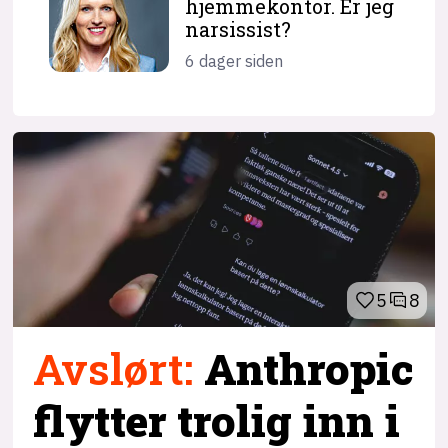
hjemme­kontor. Er jeg
narsissist?
6 dager siden
5
8
Avslørt
:
Anthropic
flytter trolig inn i