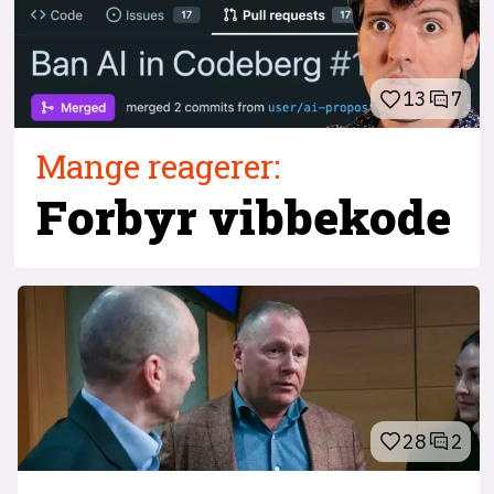
13
7
Mange reagerer:
Forbyr vibbekode
28
2