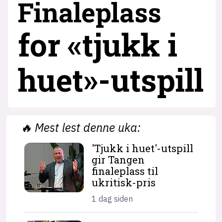
Finaleplass
for «tjukk i
huet»-utspill
🔥
Mest lest denne uka:
'Tjukk i huet'-utspill
gir Tangen
finaleplass til
ukritisk-pris
1 dag siden