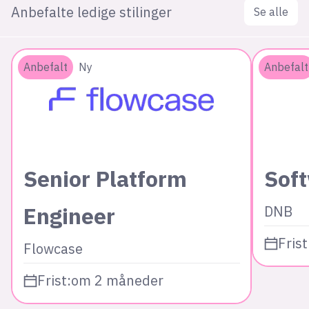
Anbefalte ledige stilinger
Se alle
Anbefalt
Ny
Anbefalt
Senior Platform
Sof
Engineer
DNB
Frist
Flowcase
Frist:
om 2 måneder