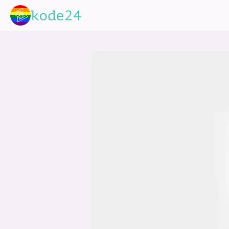
lønn
KI
utdanning
sikkerhet
kont
devops
IoT
design
tilgj