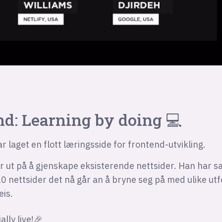
nd: Learning by doing 💻
r laget en flott læringsside for frontend-utvikling.
 ut på å gjenskape eksisterende nettsider. Han har s
 nettsider det nå går an å bryne seg på med ulike utf
eis.
ally live!🎉