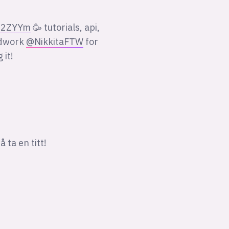
VB2ZYYm
🥳 tutorials, api,
ndwork
@NikkitaFTW
for
 it!
 ta en titt!