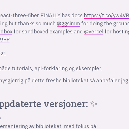
!
react-three-fiber FINALLY has docs
https://t.co/yw4
aking but thanks so much
@ggsimm
for doing the grou
ndbox
for sandboxed examples and
@vercel
for hosting
p9PP
021
 både tutorials, api-forklaring og eksempler.
nysgjerrig på dette freshe biblioteket så anbefaler jeg å
ppdaterte versjoner: ✨
0
lementering av biblioteket, med fokus på: