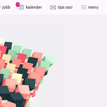
0
jobb
kalender
tips oss!
meny
lys modus
mørk modus
er
nyhetsbrev
kode24-klubben
LinkedIn
ing
Bluesky
Facebook
obby
annonsepriser
annonseguide