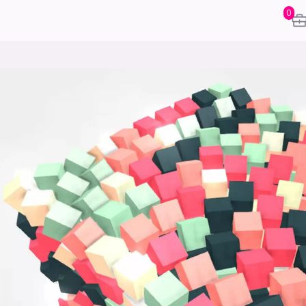
0
karriere
mening
or
frontend
backend
apputvikl
engelighet
ukas koder
inn/ut
h