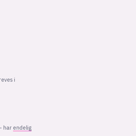
reves i
 — har
endelig