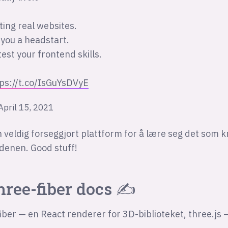
ating real websites.
 you a headstart.
est your frontend skills.
ps://t.co/IsGuYsDVyE
April 15, 2021
 veldig forseggjort plattform for å lære seg det som k
denen. Good stuff!
hree-fiber docs ✍️
iber — en React renderer for 3D-biblioteket, three.js