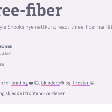
ree-fiber
le Shooks nye nettkurs, react-three-fiber har f
øchsen
, BEKK
:58
en for
printing
🖨 🤯,
blundere
👷 og
if-tester
😬.
ng skjedde i frontend-verdenen!