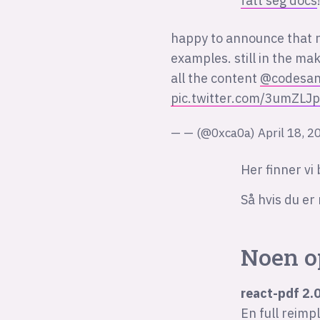
fått seg docs
happy to announce that 
examples. still in the m
all the content
@codesa
pic.twitter.com/3umZLJ
— — (@0xca0a)
April 18, 2
Her finner vi
Så hvis du er 
Noen o
react-pdf 2.
En full reimp