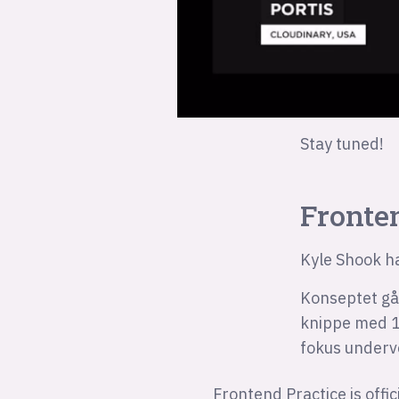
Stay tuned!
Fronte
Kyle Shook ha
Konseptet går
knippe med 10
fokus underv
Frontend Practice is offici