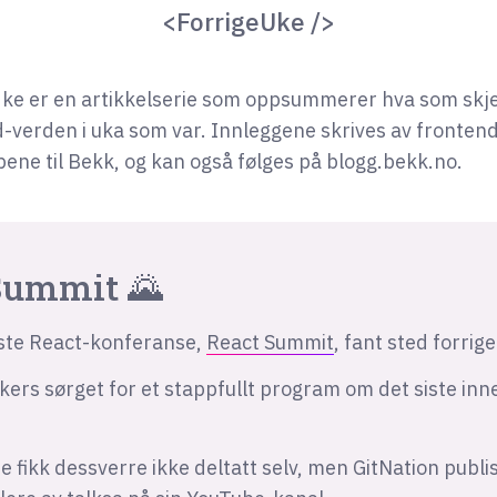
<ForrigeUke />
ke er en artikkelserie som oppsummerer hva som skje
-verden i uka som var. Innleggene skrives av fronten
ene til Bekk, og kan også følges på blogg.bekk.no.
Summit 🌄
ste React-konferanse,
React Summit
, fant sted forrige
ers sørget for et stappfullt program om det siste inn
fikk dessverre ikke deltatt selv, men GitNation publi