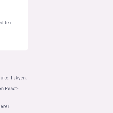
dde i
d-
 uke. I skyen.
en React-
serer