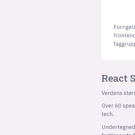
ForrigeU
frontend
faggrupp
React 
Verdens stør
Over 60 speak
tech.
Undertegnede 