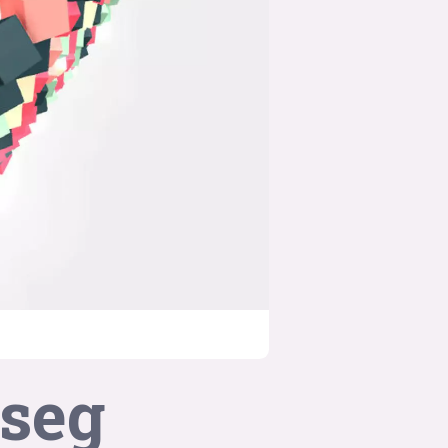
suksesshistorier
Bli firmapartner
 seg