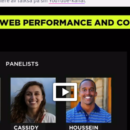
lere av talksa på sin
YouTube-kanal
.