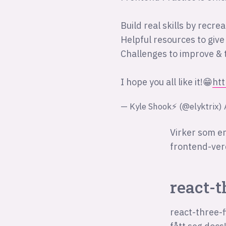
Build real skills by recre
Helpful resources to give
Challenges to improve & t
I hope you all like it!😁
htt
— Kyle Shook⚡️ (@elyktrix)
Virker som en
frontend-ver
react-t
react-three-f