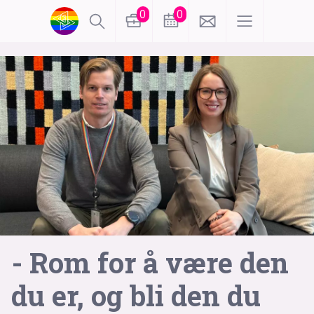
0
0
lønn
KI
karriere
meninger
utdanning
sikkerhet
kontor
frontend
backend
apputvikling
devops
IoT
design
- Rom for å være den
tilgjengelighet
ukas koder
inn/ut
du er, og bli den du
hobby