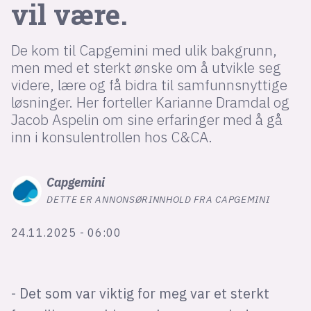
vil være.
lys modus
De kom til Capgemini med ulik bakgrunn,
men med et sterkt ønske om å utvikle seg
mørk modus
videre, lære og få bidra til samfunnsnyttige
løsninger. Her forteller Karianne Dramdal og
nyhetsbrev
Jacob Aspelin om sine erfaringer med å gå
kode24-klubben
inn i konsulentrollen hos C&CA.
LinkedIn
Bluesky
Capgemini
Facebook
DETTE ER ANNONSØRINNHOLD FRA CAPGEMINI
24.11.2025 - 06:00
annonsepriser
annonseguide
suksesshistorier
- Det som var viktig for meg var et sterkt