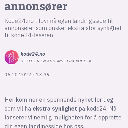
annonsører
lys modus
Kode24.no tilbyr nå egen landingsside til
annonsører som ønsker ekstra stor synlighet
mørk modus
til kode24-leseren.
nyhetsbrev
kode24
.no
kode24-klubben
DETTE ER EN ANNONSE FRA KODE24.
LinkedIn
Bluesky
06.10.2022 - 13:39
Facebook
Her kommer en spennende nyhet for deg
annonsepriser
som vil ha
ekstra synlighet
på kode24. Nå
annonseguide
lanserer vi nemlig muligheten for å opprette
suksesshistorier
din egen landingsside hos oss.