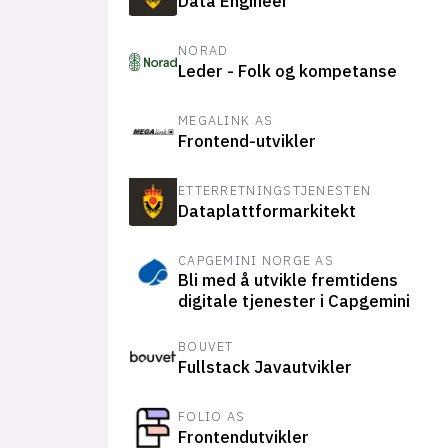
Data Engineer
NORAD
Leder - Folk og kompetanse
MEGALINK AS
Frontend-utvikler
ETTERRETNINGSTJENESTEN
Dataplattformarkitekt
CAPGEMINI NORGE AS
Bli med å utvikle fremtidens
digitale tjenester i Capgemini
BOUVET
Fullstack Javautvikler
FOLIO AS
Frontendutvikler