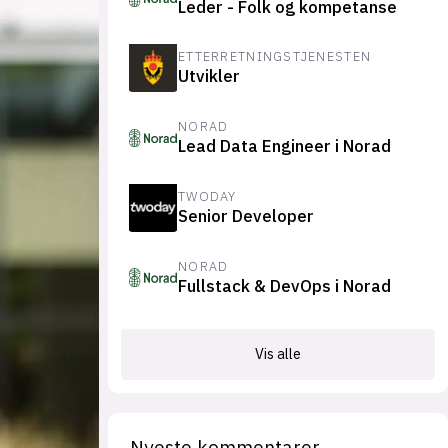
Leder - Folk og kompetanse
suksesshistorier
Bli firmapartner
ETTERRETNINGSTJENESTEN
Utvikler
NORAD
Lead Data Engineer i Norad
TWODAY
Senior Developer
NORAD
Fullstack & DevOps i Norad
Vis alle
Nyeste kommentarer