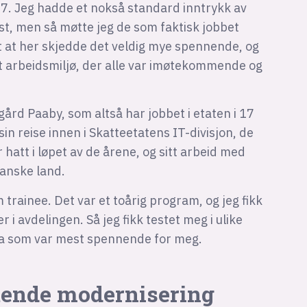
07. Jeg hadde et nokså standard inntrykk av
aust, men så møtte jeg de som faktisk jobbet
rt at her skjedde det veldig mye spennende, og
odt arbeidsmiljø, der alle var imøtekommende og
ård Paaby, som altså har jobbet i etaten i 17
sin reise innen i Skatteetatens IT-divisjon, de
att i løpet av de årene, og sitt arbeid med
ikanske land.
 trainee. Det var et toårig program, og jeg fikk
per i avdelingen. Så jeg fikk testet meg i ulike
a som var mest spennende for meg.
tende modernisering