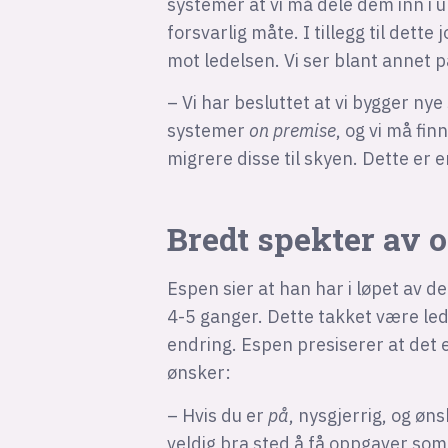
systemer at vi må dele dem inn i 
forsvarlig måte. I tillegg til dett
mot ledelsen. Vi ser blant annet på
– Vi har besluttet at vi bygger ny
systemer
on premise
, og vi må fin
migrere disse til skyen. Dette er
Bredt spekter av 
Espen sier at han har i løpet av d
4-5 ganger. Dette takket være led
endring. Espen presiserer at det e
ønsker:
– Hvis du er
på
, nysgjerrig, og øns
veldig bra sted å få oppgaver som g