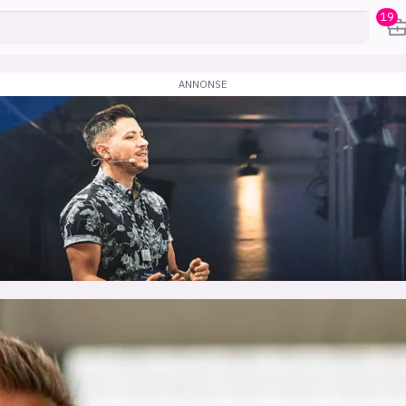
19
karriere
mening
or
frontend
backend
apputvikl
engelighet
ukas koder
inn/ut
h