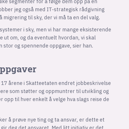
ulike segmenter for å følge dem opp på en
e jobber jeg også med IT-strategisk rådgivning
 migrering til sky, der vi må ta en del valg.
e systemer i sky, men vi har mange eksisterende
ne ut om, og da eventuelt hvordan, vi skal
 en stor og spennende oppgave, sier han.
oppgaver
e 17 årene i Skatteetaten endret jobbeskrivelse
ere som støtter og oppmuntrer til utvikling og
r opp til hver enkelt å velge hva slags reise de
ker å prøve nye ting og ta ansvar, er dette et
ir deg det ansvaret. Med litt initiativ er det