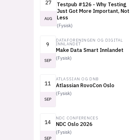
27
Testpub #126 - Why Testing
Just Got More Important, Not
Less
AUG
(
Fysisk
)
DATAFORENINGEN OG DIGITAL
9
INNLANDET
Make Data Smart Innlandet
(
Fysisk
)
SEP
ATLASSIAN OG DNB
11
Atlassian RovoCon Oslo
(
Fysisk
)
SEP
NDC CONFERENCES
14
NDC Oslo 2026
(
Fysisk
)
SEP