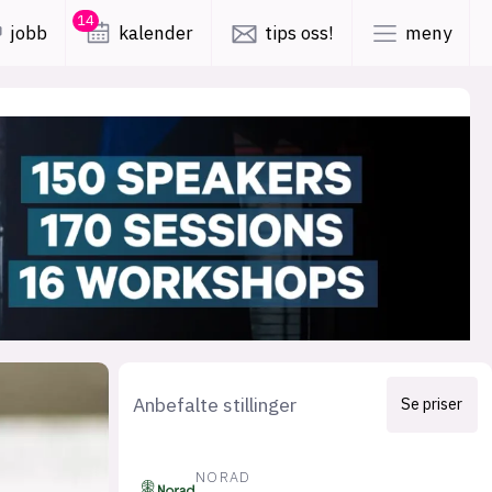
14
jobb
kalender
tips oss!
meny
lys modus
mørk modus
er
nyhetsbrev
kode24-klubben
LinkedIn
ing
Bluesky
Facebook
Anbefalte stillinger
Se priser
obby
annonsepriser
NORAD
annonseguide