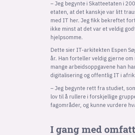
– Jeg begynte i Skatteetaten i 20
etaten, at det kanskje var litt tr
med IT her. Jeg fikk bekreftet fo
ikke minst at det var et veldig g
hjelpsomme.
Dette sier IT-arkitekten Espen Søg
år. Han forteller veldig gjerne om 
mange arbeidsoppgavene han har h
digitalisering og offentlig IT i afr
– Jeg begynte rett fra studiet, som
lov til å rullere i forskjellige grup
fagområder, og kunne vurdere hv
I gang med omfat