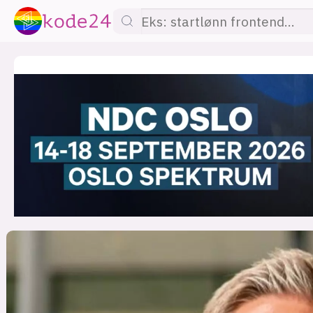
lønn
KI
utdanning
sikkerhet
kont
devops
IoT
design
tilgj